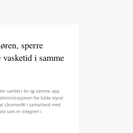
øren, sperre
e vasketid i samme
akter samlet i én og samme app,
administrasjonen for både styret
ital Låssmed® i samarbeid med
ste som er integrert i