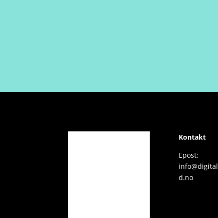
Kontakt
Epost:
Digitale
info@digita
produkte
d.no
r
Om
Digital