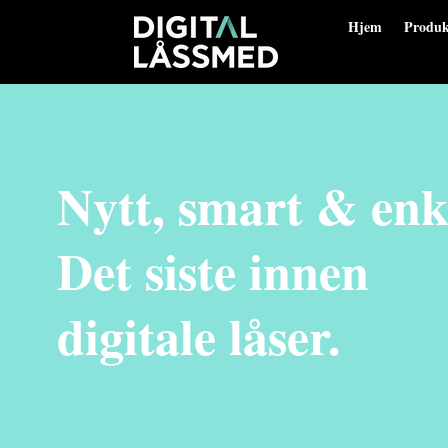
Hjem
Produk
Nytt, smart & enke
Det siste innen
digitale låser.