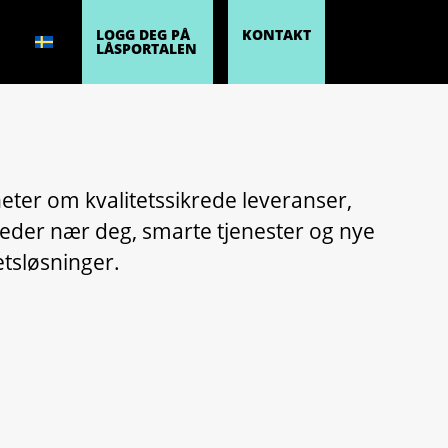
LOGG DEG PÅ
KONTAKT
LÅSPORTALEN
heter om kvalitetssikrede leveranser,
eder nær deg, smarte tjenester og nye
etsløsninger.