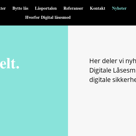
ter
Bytte lås
Låsportalen
Referanser
Kontakt
Nyheter
Hvorfor Digital låsesmed
lt.
Her deler vi ny
Digitale Låsesm
digitale sikkerh