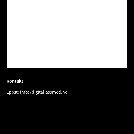
Logg den på Låsportalen
Låsportalen PWA Android
Låsportalen PWA Apple iOS
Personvernerklæring
Kontakt
Epost:
info@digitallassmed.no